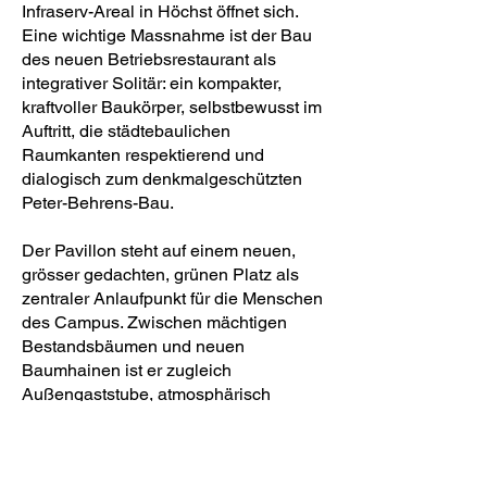
Infraserv-Areal in Höchst öffnet sich.
Eine wichtige Massnahme ist der Bau
des neuen Betriebsrestaurant als
integrativer Solitär: ein kompakter,
kraftvoller Baukörper, selbstbewusst im
Auftritt, die städtebaulichen
Raumkanten respektierend und
dialogisch zum denkmalgeschützten
Peter-Behrens-Bau.
Der Pavillon steht auf einem neuen,
grösser gedachten, grünen Platz als
zentraler Anlaufpunkt für die Menschen
des Campus. Zwischen mächtigen
Bestandsbäumen und neuen
Baumhainen ist er zugleich
Außengaststube, atmosphärisch
starker Aufenthaltsort im Zentrum des
Werkes, Ort für Betriebsfeste,
vielfältiger Lebensraum als Beitrag zur