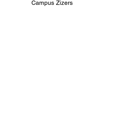
Campus Zizers
Projektart
Datum
Studienauftrag
2026
1. Preis