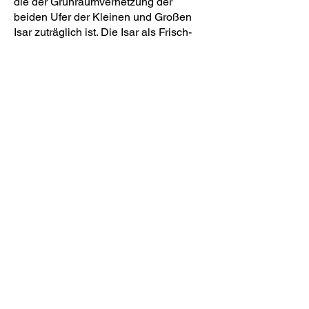
die der Grünraumvernetzung der
beiden Ufer der Kleinen und Großen
Isar zuträglich ist. Die Isar als Frisch-
und Kaltluftbahn kann somit tief in das
Quartier hineinwirken. Die Qualität des
Wohnens am Wasser wird in dieser
Struktur atmosphärisch und klimatisch
für alle Bewohner spür- und erlebbar
gemacht.
Architektur: Meck Architekten
Bildnachweis: Meck Architekten